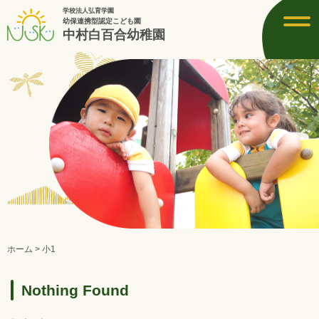
学校法人弘育学園
toggl
幼保連携型認定こども園
navig
中村白百合幼稚園
ホーム
>
小1
Nothing Found