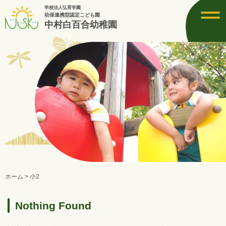
学校法人弘育学園
toggl
幼保連携型認定こども園
navig
中村白百合幼稚園
ホーム
>
小2
Nothing Found