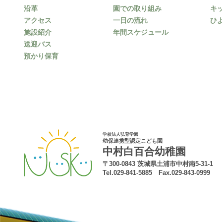
沿革
園での取り組み
キ
アクセス
一日の流れ
ひ
施設紹介
年間スケジュール
送迎バス
預かり保育
学校法人弘育学園
幼保連携型認定こども園
中村白百合幼稚園
〒300-0843 茨城県土浦市中村南5-31-1
Tel.029-841-5885 Fax.029-843-0999