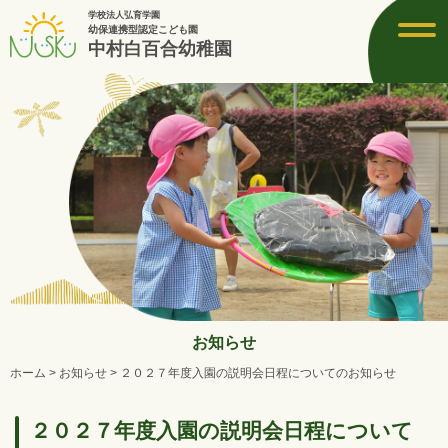
学校法人弘育学園
toggl
幼保連携型認定こども園
navig
中村白百合幼稚園
お知らせ
ホーム
>
お知らせ
>
２０２７年度入園の説明会日程についてのお知らせ
２０２７年度入園の説明会日程について