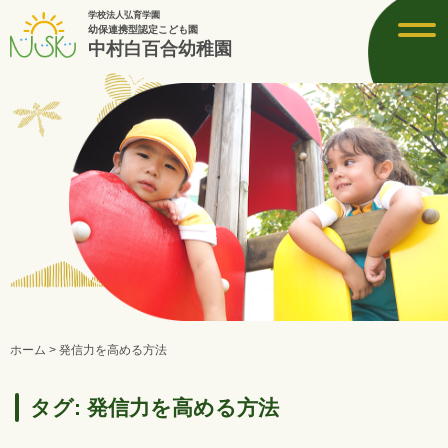
学校法人弘育学園
toggl
幼保連携型認定こども園
navig
中村白百合幼稚園
ホーム
>
発信力を高める方法
タグ:
発信力を高める方法