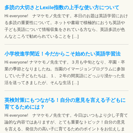
多読の大切さとLexile指数の上手な使い方について
Hi everyone! ナマケモノ先生です。本日のお題は英語学習におけ
る多読の重要性について。ネットや書籍で積極的におうち英語や
子ども英語について情報収集をされている方なら、英語多読が色
んなところで勧められていることを […]
小学校進学間近！今だからこそ始めたい英語学習法
Hi everyone! ナマケモノ先生です。３月も中旬となり、卒園・卒
業の季節となりましたね。当園のイマージョンプログラムに参加
していた子どもたちは、１、２年の間英語にどっぷり浸かった生
活を送ってきましたが、そんな生活 […]
英検対策にもつながる！自分の意見を言える子どもに
育てるためには？
Hi everyone! ナマケモノ先生です。今日はいつもより少し子育て
論的な内容ではありますが、とても重要なトピック！自分の意見
を言える、発信力の高い子に育てるためのポイントをお伝えしま