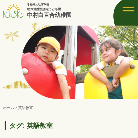
学校法人弘育学園
toggl
幼保連携型認定こども園
navig
中村白百合幼稚園
ホーム
>
英語教室
タグ:
英語教室