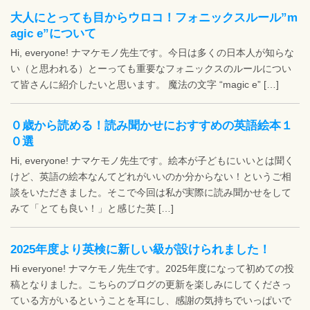
大人にとっても目からウロコ！フォニックスルール”m
agic e”について
Hi, everyone! ナマケモノ先生です。今日は多くの日本人が知らな
い（と思われる）とーっても重要なフォニックスのルールについ
て皆さんに紹介したいと思います。 魔法の文字 “magic e” […]
０歳から読める！読み聞かせにおすすめの英語絵本１
０選
Hi, everyone! ナマケモノ先生です。絵本が子どもにいいとは聞く
けど、英語の絵本なんてどれがいいのか分からない！というご相
談をいただきました。そこで今回は私が実際に読み聞かせをして
みて「とても良い！」と感じた英 […]
2025年度より英検に新しい級が設けられました！
Hi everyone! ナマケモノ先生です。2025年度になって初めての投
稿となりました。こちらのブログの更新を楽しみにしてくださっ
ている方がいるということを耳にし、感謝の気持ちでいっぱいで