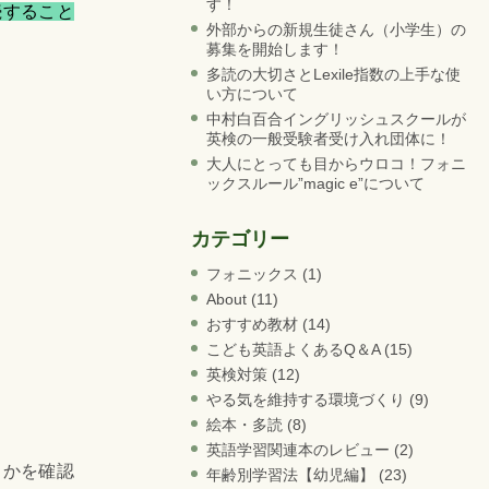
す！
続すること
外部からの新規生徒さん（小学生）の
募集を開始します！
多読の大切さとLexile指数の上手な使
い方について
中村白百合イングリッシュスクールが
英検の一般受験者受け入れ団体に！
大人にとっても目からウロコ！フォニ
ックスルール”magic e”について
カテゴリー
フォニックス
(1)
About
(11)
おすすめ教材
(14)
こども英語よくあるQ＆A
(15)
英検対策
(12)
やる気を維持する環境づくり
(9)
絵本・多読
(8)
英語学習関連本のレビュー
(2)
うかを確認
年齢別学習法【幼児編】
(23)