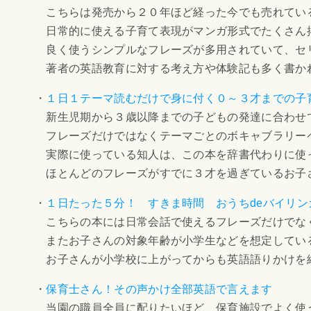
こちらは発売から２０年ほど経った今でも売れてい
日常的に使える子育て表現がマンガ形式でたくさん
良く使うシンプルなフレーズが多用されていて、セ
著者の英語教育に対する考え方や体験記も多く書か
・
１日１テーマ読むだけで身に付く０～３才までの子
新生児期から３歳以降までの子どもの発達に合わせ
フレーズだけではなくテーマごとのボキャブラリー
実際に使っている知人は、この本を辞書代わりに使
ほとんどのフレーズがすでに３才を過ぎているお子
・
１日たった５分！ すきま時間 おうちdeバイリン
こちらの本には日常会話で使えるフレーズだけでな
またお子さんの対象年齢が小学生などを想定してい
お子さんが小学校に上がってからも英語語りかけを
・
保育士さん！その声かけ全部英語で言えます
当園の職員全員に配りたいほど、保育施設でよく使