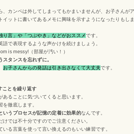
ら、カンペは外してしまってもかまいませんが、お子さんが
トイットに書いてあるメモに興味を示すようになったりもし
独り言」や「つぶやき」などがおススメ
です。
英語で表現するような声かけを続けましょう。
om is messy!（部屋が汚い！）
うスタンスを忘れずに。
、
お子さんからの発話は引き出さなくて大丈夫
です。
出すことを繰り返す
があることに気づいてくると思います。
習を徹底します。
というプロセスが記憶の定着に効果的
なんです。
だけでは不十分ですのでご注意ください。
ている言葉を使って言い換えるのもいい練習です。