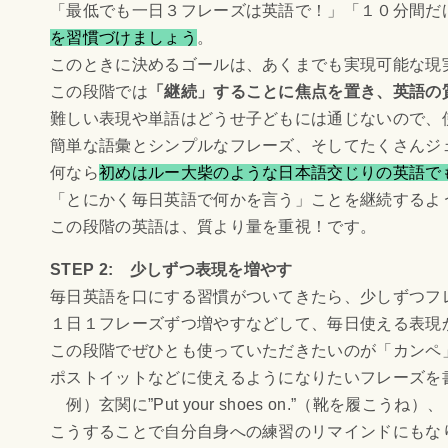
「最低でも一日３フレーズは英語で！」「１０分間だ
を習慣づけましょう
。
このときに決めるゴールは、あくまでも実現可能な現
この段階では
「継続」することに焦点を置き、英語の
難しい表現や単語はどうせ子どもには通じないので、
簡単な語彙とシンプルなフレーズ、そしてたくさんジ
何なら
初めはルー大柴のような日本語交じりの英語で
「とにかく毎日英語で何かを言う」ことを継続するよ
この段階の英語は、質より量を重視！です。
STEP 2: 少しずつ表現を増やす
毎日英語を口にする習慣がついてきたら、少しずつフ
１日１フレーズずつ増やすなどして、毎日使える表現
この段階でぜひとも使っていただきたいのが「カンペ
ポストイットなどに使えるようになりたいフレーズを
例）玄関に”Put your shoes on.”（靴を履こうね）、ト
こうすることで自分自身への練習のリマインドにもな