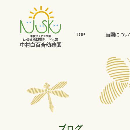
TOP
当園につい
学校法人弘育学園
幼保連携型認定こども園
中村白百合幼稚園
ブログ