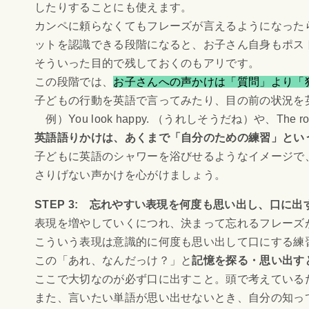
したりすることにも使えます。
カンペに頼らなくてもフレーズが言えるようになった
ットを認識できる段階になると、お子さん自身もポス
そういった目的で残しておくのもアリです。
この段階では、
お子さんへの声かけは「質問」より「
子どもの行動を英語で言ってみたり、目の前の状況を
例）You look happy. （うれしそうだね）や、The ro
英語語りかけは、あくまで「自分のための練習」とい
子どもに英語のシャワーを浴びせるようなイメージで
さりげない声かけを心がけましょう。
STEP 3: 忘れやすい表現を何度も思い出し、口に
表現を増やしていくにつれ、決まって忘れるフレーズ
こういう表現は意識的に何度も思い出して口にする練
この「あれ、なんだっけ？」と
記憶を探る・思い出す
ここで大切なのが必ず口に出すこと。頭で考えている
また、言いたい単語が思い出せないとき、自分の知っ