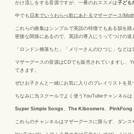
かけ流しをする音源ですが、一番のおススメは
子ども
中でも
日本でいうわらべ歌にあたる
マザーグース
(
Mot
これらの曲集はシンプルで英語の特徴でもある韻を踏
密接な関係にあるので、英語の導入にうってつけの道
「ロンドン橋落ちた」「メリーさんのひつじ」などは
マザーグース
の音源はCDでも販売されていますし、
Y
てきます。
ぜひお子さんと一緒にお気に入りのプレイリストを見
ちなみに当スクールでよく使う
YouTube
チャンネルは
Super Simple Songs
、
The Kiboomers
、
PinkFong
これらのチャンネルは
マザーグース
に限らず、ダンス