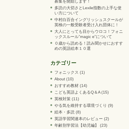
募集を開始します！
多読の大切さとLexile指数の上手な使
い方について
中村白百合イングリッシュスクールが
英検の一般受験者受け入れ団体に！
大人にとっても目からウロコ！フォニ
ックスルール”magic e”について
０歳から読める！読み聞かせにおすす
めの英語絵本１０選
カテゴリー
フォニックス
(1)
About
(10)
おすすめ教材
(14)
こども英語よくあるQ＆A
(15)
英検対策
(11)
やる気を維持する環境づくり
(9)
絵本・多読
(8)
英語学習関連本のレビュー
(2)
年齢別学習法【幼児編】
(23)