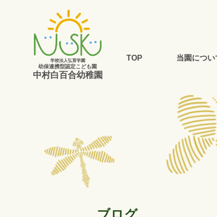
TOP
当園につい
学校法人弘育学園
幼保連携型認定こども園
中村白百合幼稚園
ブログ