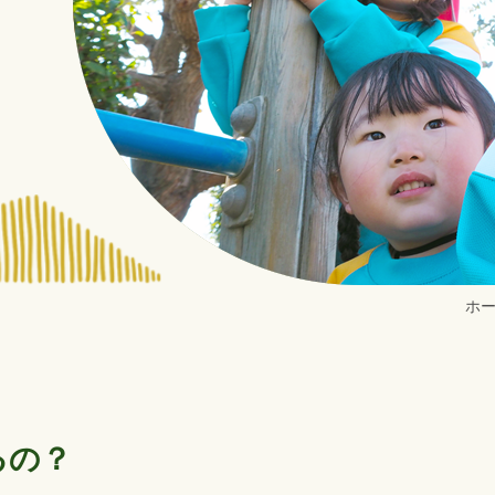
ホ
るの？