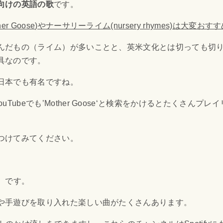
向けの英語の歌
です。
her Goose
)や
ナーサリーライム
(nursery rhymes)は大変おす
んだもの（ライム）が多いことと、
英米
文化とは切っても切
具なのです。
日本でも有名ですね。
ouTube
でも’
Mother Goose
‘と検索をかけるとたくさんプレイ
つけてみてください。
です。
や手遊びを取り入れた楽しい曲がたくさんあります。